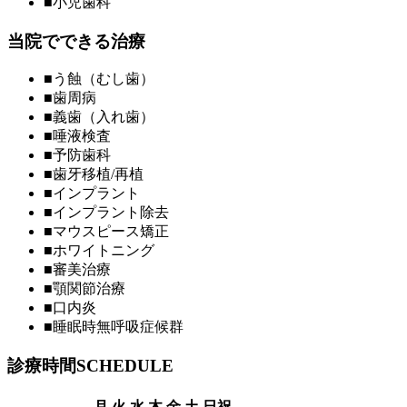
■
小児歯科
当院でできる治療
■
う蝕（むし歯）
■
歯周病
■
義歯（入れ歯）
■
唾液検査
■
予防歯科
■
歯牙移植/再植
■
インプラント
■
インプラント除去
■
マウスピース矯正
■
ホワイトニング
■
審美治療
■
顎関節治療
■
口内炎
■
睡眠時無呼吸症候群
診療時間
SCHEDULE
月
火
水
木
金
土
日祝