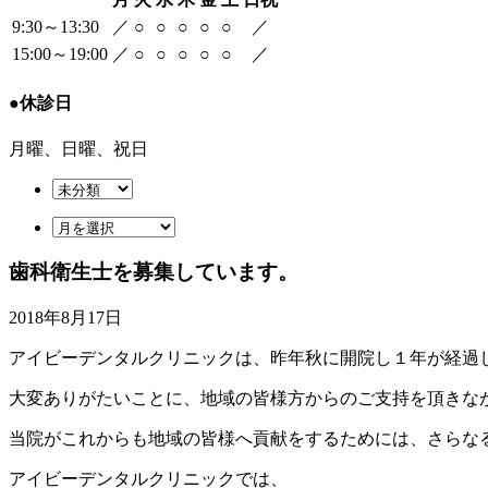
9:30～13:30
／
○
○
○
○
○
／
15:00～19:00
／
○
○
○
○
○
／
●
休診日
月曜、日曜、祝日
歯科衛生士を募集しています。
2018年8月17日
アイビーデンタルクリニックは、昨年秋に開院し１年が経過
大変ありがたいことに、地域の皆様方からのご支持を頂きな
当院がこれからも地域の皆様へ貢献をするためには、さらな
アイビーデンタルクリニックでは、