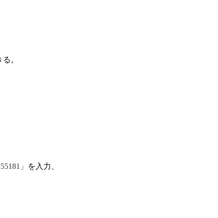
きる。
555181」
を入力、