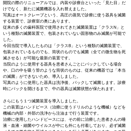
開院の際のリニューアルでは、内装や診療台といった「見た目」だ
けでなく、新たに滅菌機器を入れ替えました。
写真はオートクレーブという、高圧の蒸気で診療に使う器具を滅菌
する装置で、診療室の奥にあります。
従来の多くの歯科医院で使用されてきた滅菌装置は「クラスN」と
いう種類の滅菌装置で、包装されていない固形物のみ滅菌が可能で
した。
今回当院で導入したものは「クラスB」という種類の滅菌装置で、
包装されているものでも、筒状のものでも滅菌（全ての微生物を死
滅させる）が可能な最新の装置です。
当院のように使用する器具を患者さんごとにパックしている場合
や、口の中を吸う管のような筒状のものは、従来の機器では「本当
の滅菌」ができないため、導入しました。
写真のように使用した器具は洗浄後、パックして滅菌します。診療
時にパックを開けるまで、中の器具は滅菌状態が保たれます。
さらにもう１つ滅菌装置を導入しました。
この装置はハンドピース（治療に使うドリルのような機械）などを
機械の内部・外部の洗浄から注油まで行う装置です。
治療に使用したハンドピースには、その前に治療した患者さんの唾
液・血液・細菌やウイルスが中にも外にも付着しており、必ず滅菌