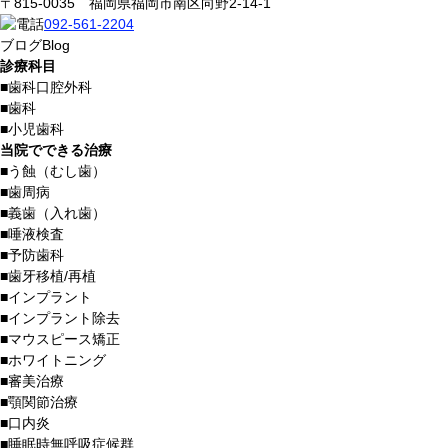
〒815-0035 福岡県福岡市南区向野2-14-1
092-561-2204
ブログ
Blog
診療科目
■
歯科口腔外科
■
歯科
■
小児歯科
当院でできる治療
■
う蝕（むし歯）
■
歯周病
■
義歯（入れ歯）
■
唾液検査
■
予防歯科
■
歯牙移植/再植
■
インプラント
■
インプラント除去
■
マウスピース矯正
■
ホワイトニング
■
審美治療
■
顎関節治療
■
口内炎
■
睡眠時無呼吸症候群