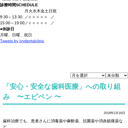
診療時間
SCHEDULE
月
火
水
木
金
土
日祝
9:30～13:30
／
○
○
○
○
○
／
15:00～19:00
／
○
○
○
○
○
／
●
休診日
月曜、日曜、祝日
Tweets by ivydentalclinic
「安心・安全な歯科医療」への取り組
み 〜エピペン 〜
2018年2月16日
歯科治療でも、患者さんに消毒薬や麻酔薬、抗菌薬や消炎鎮痛薬な
ど、