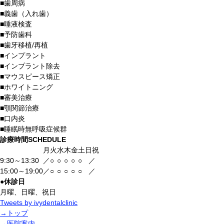
■
歯周病
■
義歯（入れ歯）
■
唾液検査
■
予防歯科
■
歯牙移植/再植
■
インプラント
■
インプラント除去
■
マウスピース矯正
■
ホワイトニング
■
審美治療
■
顎関節治療
■
口内炎
■
睡眠時無呼吸症候群
診療時間
SCHEDULE
月
火
水
木
金
土
日祝
9:30～13:30
／
○
○
○
○
○
／
15:00～19:00
／
○
○
○
○
○
／
●
休診日
月曜、日曜、祝日
Tweets by ivydentalclinic
→
トップ
→
医院案内