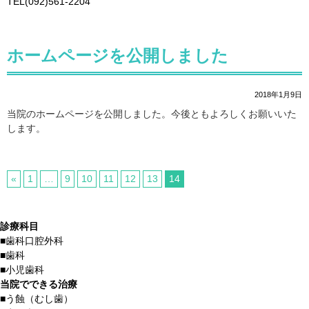
TEL(092)561-2204
ホームページを公開しました
2018年1月9日
当院のホームページを公開しました。今後ともよろしくお願いいた
します。
«
1
…
9
10
11
12
13
14
診療科目
■
歯科口腔外科
■
歯科
■
小児歯科
当院でできる治療
■
う蝕（むし歯）